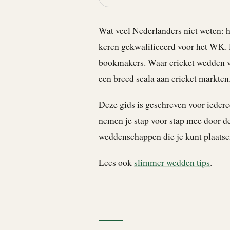
Wat veel Nederlanders niet weten: h
keren gekwalificeerd voor het WK. 
bookmakers. Waar cricket wedden v
een breed scala aan cricket markten
Deze gids is geschreven voor iedere
nemen je stap voor stap mee door de
weddenschappen die je kunt plaatsen
Lees ook
slimmer wedden tips
.