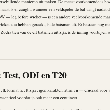
rschillende manieren uit maken. De meest voorkomende is bowl
rnaast is er caught, wanneer een veldspeler de bal vangt nadat
LBW — leg before wicket — is een andere veelvoorkomende mani
 wicket zou hebben geraakt, is de batsman uit. Er bestaan nog 
Zodra tien van de elf batsmen uit zijn, is de inning voorbij en 
 Test, ODI en T20
 elk format heeft zijn eigen karakter, ritme en — cruciaal vo
ssentieel voordat je ook maar een cent inzet.