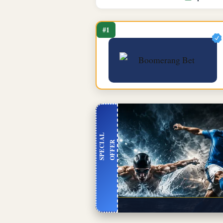
#1
S
P
E
C
I
A
L
O
F
F
E
R