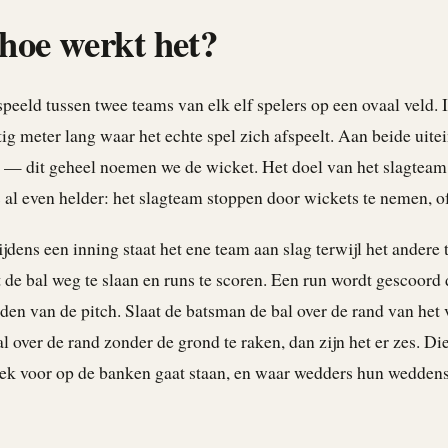
 hoe werkt het?
speeld tussen twee teams van elk elf spelers op een ovaal veld. 
ig meter lang waar het echte spel zich afspeelt. Aan beide uite
 — dit geheel noemen we de wicket. Het doel van het slagteam 
s al even helder: het slagteam stoppen door wickets te nemen, o
ijdens een inning staat het ene team aan slag terwijl het andere
 de bal weg te slaan en runs te scoren. Een run wordt gescoord 
den van de pitch. Slaat de batsman de bal over de rand van het ve
l over de rand zonder de grond te raken, dan zijn het er zes. Di
k voor op de banken gaat staan, en waar wedders hun weddens