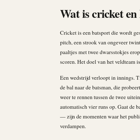
Wat is cricket en
Cricket is een batsport die wordt ge
pitch, een strook van ongeveer twint
paaltjes met twee dwarsstokjes erop
scoren. Het doel van het veldteam i
Een wedstrijd verloopt in innings. T
de bal naar de batsman, die probeert
weer te rennen tussen de twee uitein
automatisch vier runs op. Gaat de ba
— zijn de momenten waar het publie
verdampen.